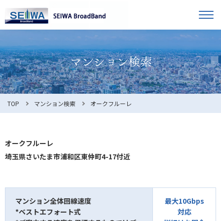
TOP
オーナー様へ
入居者様へ
お知らせ
TOP
マンション検索
オークフルーレ
よくある質問
オークフルーレ
埼玉県さいたま市浦和区東仲町4-17付近
利用規約
マンション全体回線速度
最大10Gbps
*ベストエフォート式
対応
マンション検索
お問合せ