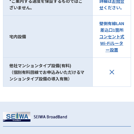
*ご案内する速度を保証するものではご
詳細は
お問合
ざいません。
せ
ください。
壁側有線LAN
差込口1箇所
宅内設備
コンセント式
Wi-Fiルータ
ー設置
他社マンションタイプ設備(有料)
（個別有料回線でお申込みいただけるマ
ンションタイプ設備の導入有無）