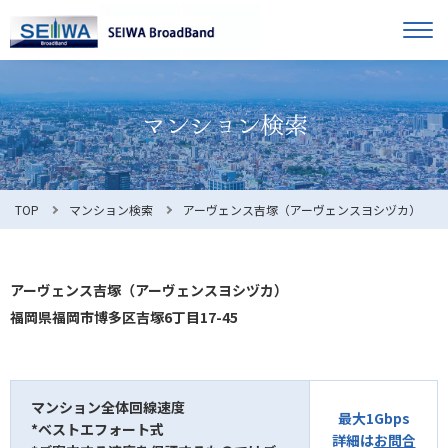
TOP
オーナー様へ
入居者様へ
お知らせ
TOP
マンション検索
アーヴェンス吉塚（アーヴェンスヨシヅカ）
よくある質問
アーヴェンス吉塚（アーヴェンスヨシヅカ）
福岡県福岡市博多区吉塚6丁目17-45
利用規約
マンション全体回線速度
最大1Gbps
*ベストエフォート式
マンション検索
お問合せ
詳細は
お問合