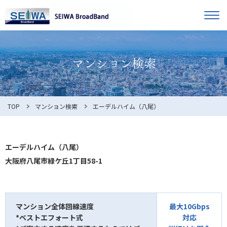
TOP
オーナー様へ
入居者様へ
お知らせ
TOP
マンション検索
エーデルハイム（八尾）
よくある質問
エーデルハイム（八尾）
大阪府八尾市緑ケ丘1丁目58-1
利用規約
マンション全体回線速度
最大10Gbps
*ベストエフォート式
対応
マンション検索
お問合せ