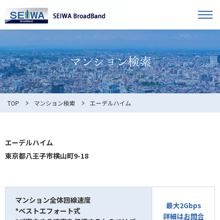
TOP
オーナー様へ
入居者様へ
お知らせ
TOP
マンション検索
エーデルハイム
よくある質問
エーデルハイム
東京都八王子市横山町9-18
利用規約
マンション全体回線速度
最大2Gbps
*ベストエフォート式
マンション検索
お問合せ
詳細は
お問合