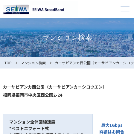
TOP
オーナー様へ
入居者様へ
お知らせ
TOP
マンション検索
カーサビアンカ西公園（カーサビアンカニシコウ
よくある質問
カーサビアンカ西公園（カーサビアンカニシコウエン）
福岡県福岡市中央区西公園2-24
利用規約
マンション全体回線速度
最大1Gbps
*ベストエフォート式
マンション検索
お問合せ
詳細は
お問合