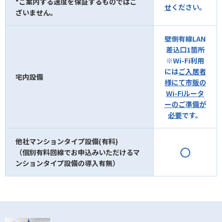
*ご案内する速度を保証するものではご
せ
ください。
ざいません。
壁側有線LAN
差込口1箇所
※Wi-Fi利用
には
ご入居者
宅内設備
様にて市販の
Wi-Fiルータ
ーのご準備が
必要
です。
他社マンションタイプ設備(有料)
（個別有料回線でお申込みいただけるマ
ンションタイプ設備の導入有無）