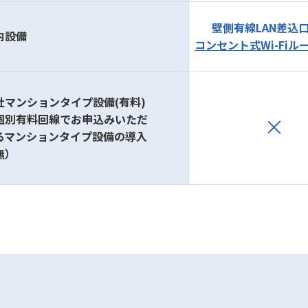
壁側有線LAN差込
内設備
コンセント式Wi-Fiル
社マンションタイプ設備(有料)
個別有料回線でお申込みいただ
るマンションタイプ設備の導入
無）