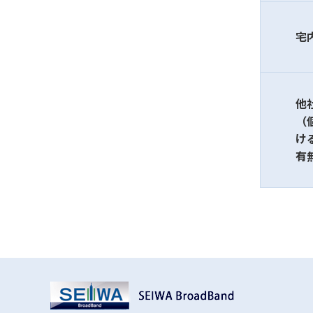
宅
他
（
け
有