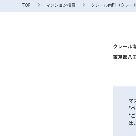
TOP
マンション検索
クレール南町（クレー
クレール
東京都八王
マ
*
*
は