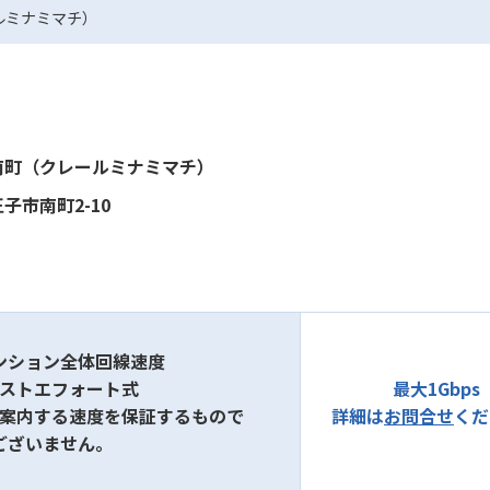
ルミナミマチ）
南町（クレールミナミマチ）
子市南町2-10
ンション全体回線速度
ベストエフォート式
最大1Gbps
ご案内する速度を保証するもので
詳細は
お問合せ
くだ
ございません。