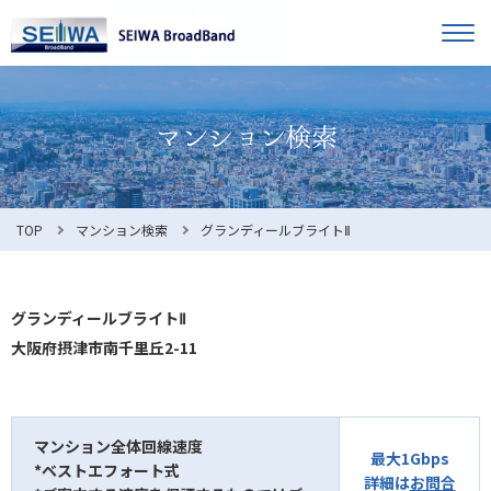
TOP
オーナー様へ
入居者様へ
お知らせ
TOP
マンション検索
グランディールブライトⅡ
よくある質問
グランディールブライトⅡ
大阪府摂津市南千里丘2-11
利用規約
マンション全体回線速度
最大1Gbps
*ベストエフォート式
マンション検索
お問合せ
詳細は
お問合