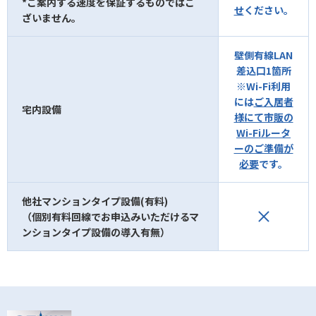
*ご案内する速度を保証するものではご
せ
ください。
ざいません。
壁側有線LAN
差込口1箇所
※Wi-Fi利用
には
ご入居者
宅内設備
様にて市販の
Wi-Fiルータ
ーのご準備が
必要
です。
他社マンションタイプ設備(有料)
（個別有料回線でお申込みいただけるマ
ンションタイプ設備の導入有無）