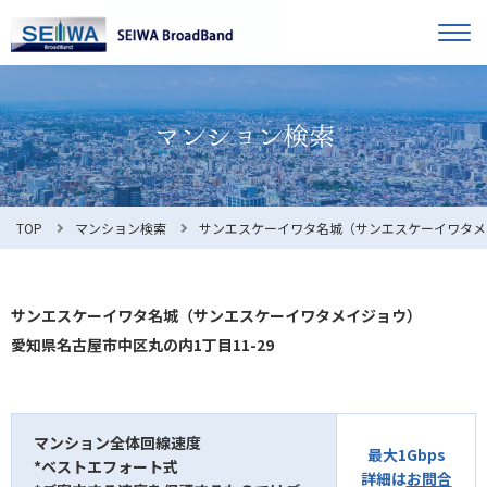
TOP
オーナー様へ
入居者様へ
お知らせ
TOP
マンション検索
サンエスケーイワタ名城（サンエスケーイワタメ
よくある質問
サンエスケーイワタ名城（サンエスケーイワタメイジョウ）
愛知県名古屋市中区丸の内1丁目11-29
利用規約
マンション全体回線速度
最大1Gbps
*ベストエフォート式
マンション検索
お問合せ
詳細は
お問合