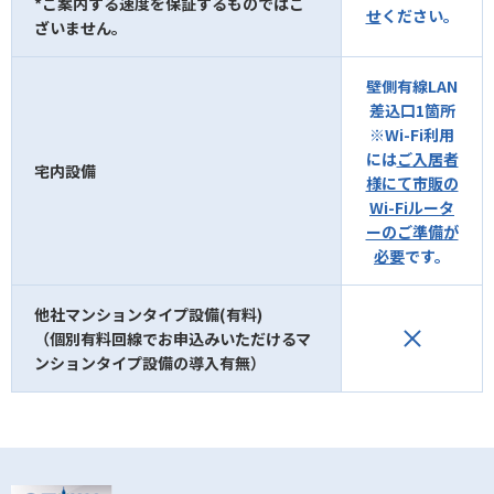
*ご案内する速度を保証するものではご
せ
ください。
ざいません。
壁側有線LAN
差込口1箇所
※Wi-Fi利用
には
ご入居者
宅内設備
様にて市販の
Wi-Fiルータ
ーのご準備が
必要
です。
他社マンションタイプ設備(有料)
（個別有料回線でお申込みいただけるマ
ンションタイプ設備の導入有無）