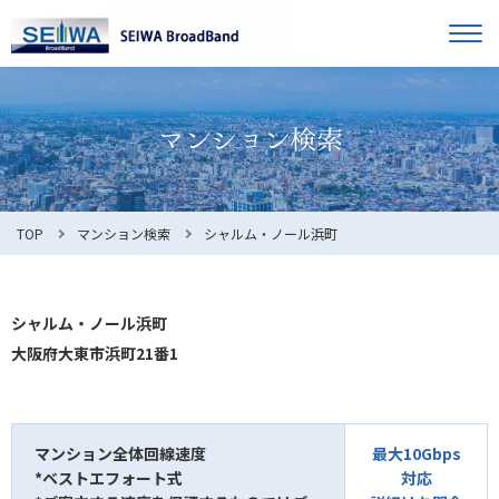
TOP
オーナー様へ
入居者様へ
お知らせ
TOP
マンション検索
シャルム・ノール浜町
よくある質問
シャルム・ノール浜町
大阪府大東市浜町21番1
利用規約
マンション全体回線速度
最大10Gbps
*ベストエフォート式
対応
マンション検索
お問合せ