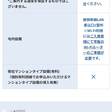
*ご案内する速度を保証するものではご
せ
ください。
ざいません。
壁側有線LAN
差込口1箇所
※Wi-Fi利用
には
ご入居者
宅内設備
様にて市販の
Wi-Fiルータ
ーのご準備が
必要
です。
他社マンションタイプ設備(有料)
（個別有料回線でお申込みいただけるマ
ンションタイプ設備の導入有無）