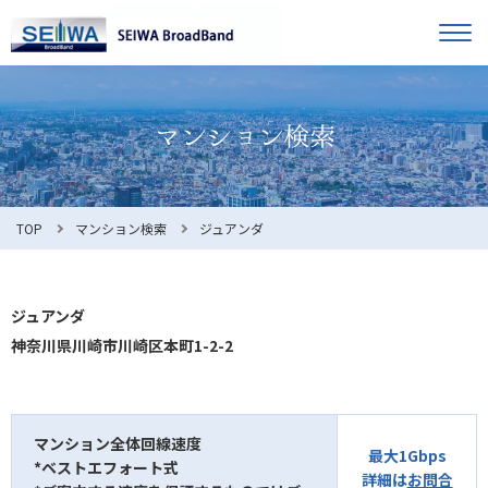
TOP
オーナー様へ
入居者様へ
お知らせ
TOP
マンション検索
ジュアンダ
よくある質問
ジュアンダ
神奈川県川崎市川崎区本町1-2-2
利用規約
マンション全体回線速度
最大1Gbps
*ベストエフォート式
マンション検索
お問合せ
詳細は
お問合