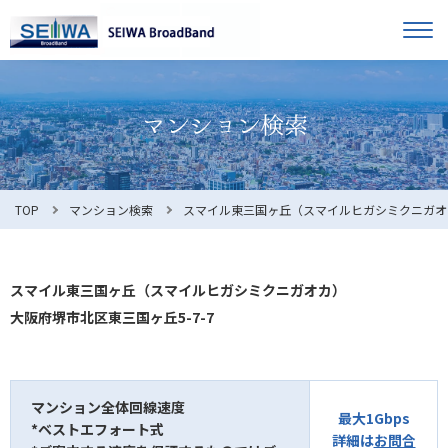
TOP
オーナー様へ
入居者様へ
お知らせ
TOP
マンション検索
スマイル東三国ヶ丘（スマイルヒガシミクニガオ
よくある質問
スマイル東三国ヶ丘（スマイルヒガシミクニガオカ）
大阪府堺市北区東三国ヶ丘5-7-7
利用規約
マンション全体回線速度
最大1Gbps
*ベストエフォート式
マンション検索
お問合せ
詳細は
お問合