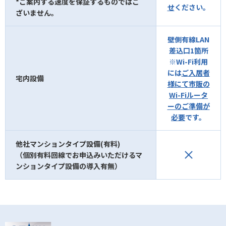
*ご案内する速度を保証するものではご
せ
ください。
ざいません。
壁側有線LAN
差込口1箇所
※Wi-Fi利用
には
ご入居者
宅内設備
様にて市販の
Wi-Fiルータ
ーのご準備が
必要
です。
他社マンションタイプ設備(有料)
（個別有料回線でお申込みいただけるマ
ンションタイプ設備の導入有無）