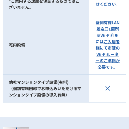
*ご案内する速度を保証するものではご
せ
ください。
ざいません。
壁側有線LAN
差込口1箇所
※Wi-Fi利用
には
ご入居者
宅内設備
様にて市販の
Wi-Fiルータ
ーのご準備が
必要
です。
他社マンションタイプ設備(有料)
（個別有料回線でお申込みいただけるマ
ンションタイプ設備の導入有無）