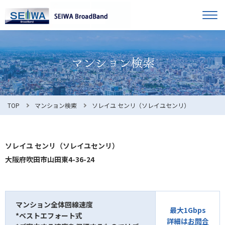
TOP
オーナー様へ
入居者様へ
お知らせ
TOP
マンション検索
ソレイユ センリ（ソレイユセンリ）
よくある質問
ソレイユ センリ（ソレイユセンリ）
大阪府吹田市山田東4-36-24
利用規約
マンション全体回線速度
最大1Gbps
*ベストエフォート式
マンション検索
お問合せ
詳細は
お問合