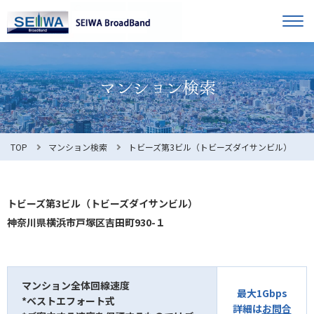
TOP
オーナー様へ
入居者様へ
お知らせ
TOP
マンション検索
トビーズ第3ビル（トビーズダイサンビル）
よくある質問
トビーズ第3ビル（トビーズダイサンビル）
神奈川県横浜市戸塚区吉田町930-１
利用規約
マンション全体回線速度
最大1Gbps
*ベストエフォート式
マンション検索
お問合せ
詳細は
お問合