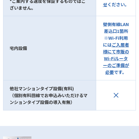
*ご案内する速度を保証するものではご
せ
ください。
ざいません。
壁側有線LAN
差込口1箇所
※Wi-Fi利用
には
ご入居者
宅内設備
様にて市販の
Wi-Fiルータ
ーのご準備が
必要
です。
他社マンションタイプ設備(有料)
（個別有料回線でお申込みいただけるマ
ンションタイプ設備の導入有無）