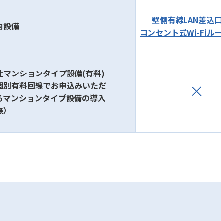
壁側有線LAN差込
内設備
コンセント式Wi-Fiル
社マンションタイプ設備(有料)
個別有料回線でお申込みいただ
るマンションタイプ設備の導入
無）