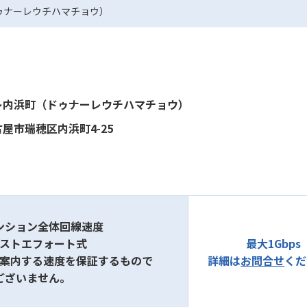
ゥナーレウチハマチョウ）
レ内浜町（ドゥナーレウチハマチョウ）
屋市瑞穂区内浜町4-25
ンション全体回線速度
ベストエフォート式
最大1Gbps
ご案内する速度を保証するもので
詳細は
お問合せ
くだ
ございません。