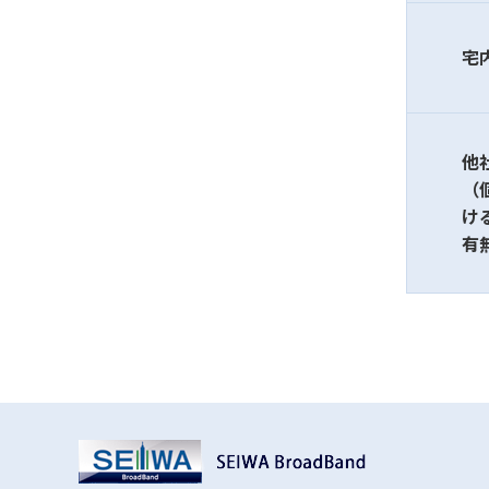
宅
他
（
け
有