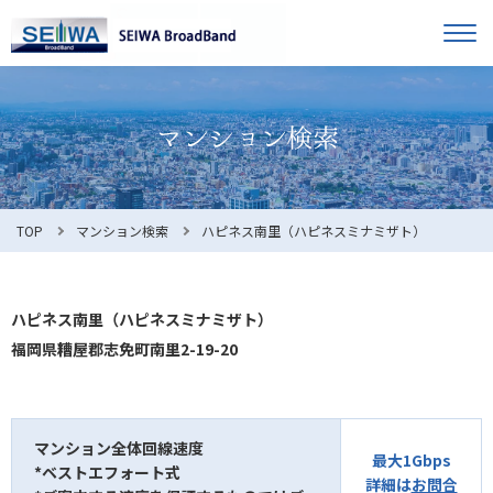
TOP
オーナー様へ
入居者様へ
お知らせ
TOP
マンション検索
ハピネス南里（ハピネスミナミザト）
よくある質問
ハピネス南里（ハピネスミナミザト）
福岡県糟屋郡志免町南里2-19-20
利用規約
マンション全体回線速度
最大1Gbps
*ベストエフォート式
マンション検索
お問合せ
詳細は
お問合