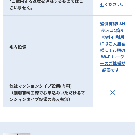
*ご案内する速度を保証するものではご
せ
ください。
ざいません。
壁側有線LAN
差込口1箇所
※Wi-Fi利用
には
ご入居者
宅内設備
様にて市販の
Wi-Fiルータ
ーのご準備が
必要
です。
他社マンションタイプ設備(有料)
（個別有料回線でお申込みいただけるマ
ンションタイプ設備の導入有無）