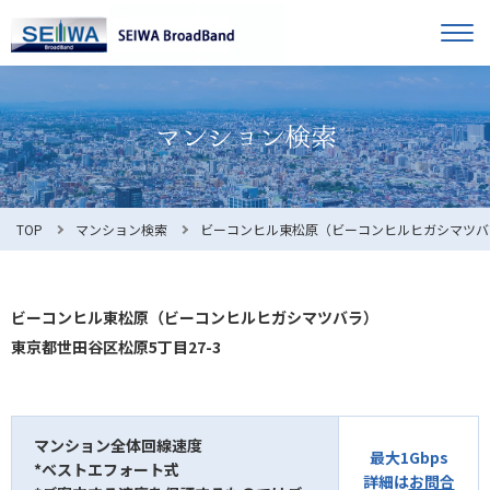
TOP
オーナー様へ
入居者様へ
お知らせ
TOP
マンション検索
ビーコンヒル東松原（ビーコンヒルヒガシマツバ
よくある質問
ビーコンヒル東松原（ビーコンヒルヒガシマツバラ）
東京都世田谷区松原5丁目27-3
利用規約
マンション全体回線速度
最大1Gbps
*ベストエフォート式
マンション検索
お問合せ
詳細は
お問合