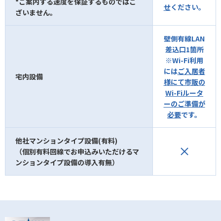
*ご案内する速度を保証するものではご
せ
ください。
ざいません。
壁側有線LAN
差込口1箇所
※Wi-Fi利用
には
ご入居者
宅内設備
様にて市販の
Wi-Fiルータ
ーのご準備が
必要
です。
他社マンションタイプ設備(有料)
（個別有料回線でお申込みいただけるマ
ンションタイプ設備の導入有無）