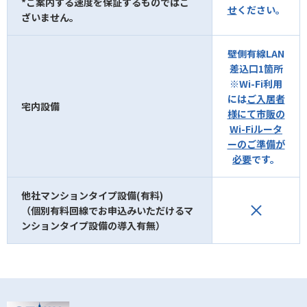
*ご案内する速度を保証するものではご
せ
ください。
ざいません。
壁側有線LAN
差込口1箇所
※Wi-Fi利用
には
ご入居者
宅内設備
様にて市販の
Wi-Fiルータ
ーのご準備が
必要
です。
他社マンションタイプ設備(有料)
（個別有料回線でお申込みいただけるマ
ンションタイプ設備の導入有無）