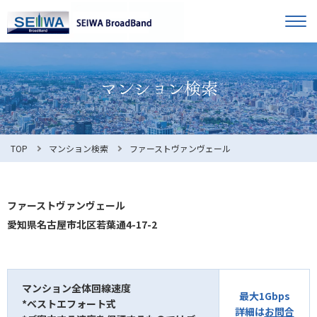
TOP
オーナー様へ
入居者様へ
お知らせ
TOP
マンション検索
ファーストヴァンヴェール
よくある質問
ファーストヴァンヴェール
愛知県名古屋市北区若葉通4-17-2
利用規約
マンション全体回線速度
最大1Gbps
*ベストエフォート式
マンション検索
お問合せ
詳細は
お問合