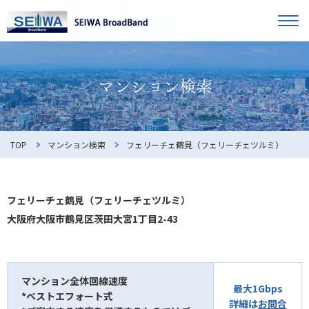
TOP
オーナー様へ
入居者様へ
お知らせ
TOP
マンション検索
フェリーチェ鶴見（フェリーチェツルミ）
よくある質問
フェリーチェ鶴見（フェリーチェツルミ）
大阪府大阪市鶴見区茨田大宮1丁目2-43
利用規約
マンション全体回線速度
最大1Gbps
*ベストエフォート式
マンション検索
お問合せ
詳細は
お問合