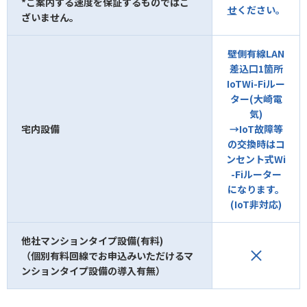
*ご案内する速度を保証するものではご
せ
ください。
ざいません。
壁側有線LAN
差込口1箇所
IoTWi-Fiルー
ター(大崎電
気)
宅内設備
→IoT故障等
の交換時はコ
ンセント式Wi
-Fiルーター
になります。
(IoT非対応)
他社マンションタイプ設備(有料)
（個別有料回線でお申込みいただけるマ
ンションタイプ設備の導入有無）