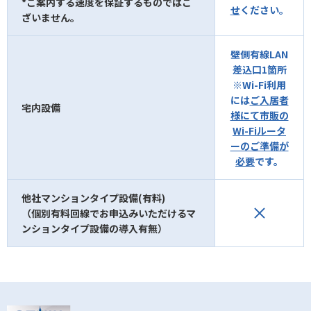
*ご案内する速度を保証するものではご
せ
ください。
ざいません。
壁側有線LAN
差込口1箇所
※Wi-Fi利用
には
ご入居者
宅内設備
様にて市販の
Wi-Fiルータ
ーのご準備が
必要
です。
他社マンションタイプ設備(有料)
（個別有料回線でお申込みいただけるマ
ンションタイプ設備の導入有無）