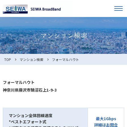
TOP
オーナー様へ
入居者様へ
お知らせ
TOP
マンション検索
フォーマルハウト
よくある質問
フォーマルハウト
神奈川県藤沢市鵠沼石上1-9-3
利用規約
マンション全体回線速度
最大1Gbps
*ベストエフォート式
マンション検索
お問合せ
詳細は
お問合