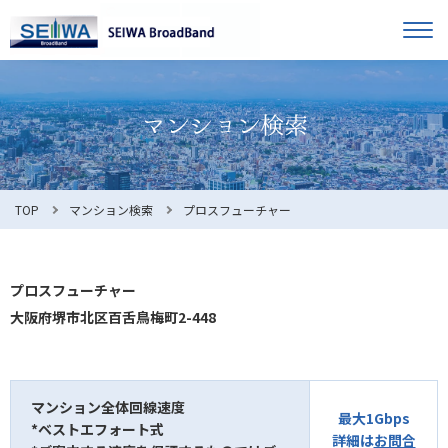
TOP
オーナー様へ
入居者様へ
お知らせ
TOP
マンション検索
プロスフューチャー
よくある質問
プロスフューチャー
大阪府堺市北区百舌鳥梅町2-448
利用規約
マンション全体回線速度
最大1Gbps
*ベストエフォート式
マンション検索
お問合せ
詳細は
お問合