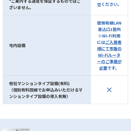
*ご案内する速度を保証するものではご
せ
ください。
ざいません。
壁側有線LAN
差込口1箇所
※Wi-Fi利用
には
ご入居者
宅内設備
様にて市販の
Wi-Fiルータ
ーのご準備が
必要
です。
他社マンションタイプ設備(有料)
（個別有料回線でお申込みいただけるマ
ンションタイプ設備の導入有無）