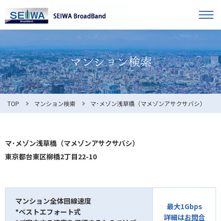
TOP
オーナー様へ
入居者様へ
お知らせ
TOP
マンション検索
マ･メゾン浅草橋（マメゾンアサクサバシ）
よくある質問
マ･メゾン浅草橋（マメゾンアサクサバシ）
東京都台東区柳橋2丁目22-10
利用規約
マンション全体回線速度
最大1Gbps
*ベストエフォート式
マンション検索
お問合せ
詳細は
お問合