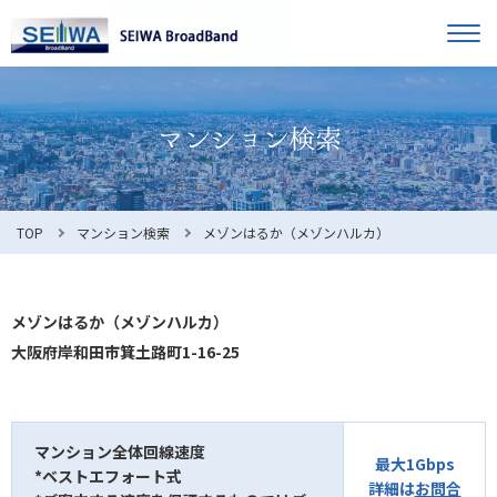
TOP
オーナー様へ
入居者様へ
お知らせ
TOP
マンション検索
メゾンはるか（メゾンハルカ）
よくある質問
メゾンはるか（メゾンハルカ）
大阪府岸和田市箕土路町1-16-25
利用規約
マンション全体回線速度
最大1Gbps
*ベストエフォート式
マンション検索
お問合せ
詳細は
お問合