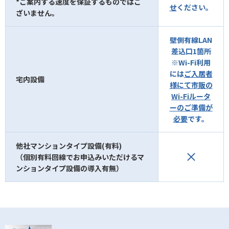
*ご案内する速度を保証するものではご
せ
ください。
ざいません。
壁側有線LAN
差込口1箇所
※Wi-Fi利用
には
ご入居者
宅内設備
様にて市販の
Wi-Fiルータ
ーのご準備が
必要
です。
他社マンションタイプ設備(有料)
（個別有料回線でお申込みいただけるマ
ンションタイプ設備の導入有無）