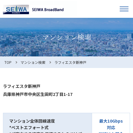
TOP
オーナー様へ
入居者様へ
お知らせ
TOP
マンション検索
ラフィエスタ新神戸
よくある質問
ラフィエスタ新神戸
兵庫県神戸市中央区生田町2丁目1-17
利用規約
マンション全体回線速度
最大10Gbps
*ベストエフォート式
対応
マンション検索
お問合せ