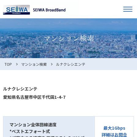
TOP
オーナー様へ
入居者様へ
お知らせ
TOP
マンション検索
ルナクレシエンテ
よくある質問
ルナクレシエンテ
愛知県名古屋市中区千代田1-4-7
利用規約
マンション全体回線速度
最大1Gbps
*ベストエフォート式
マンション検索
お問合せ
詳細は
お問合