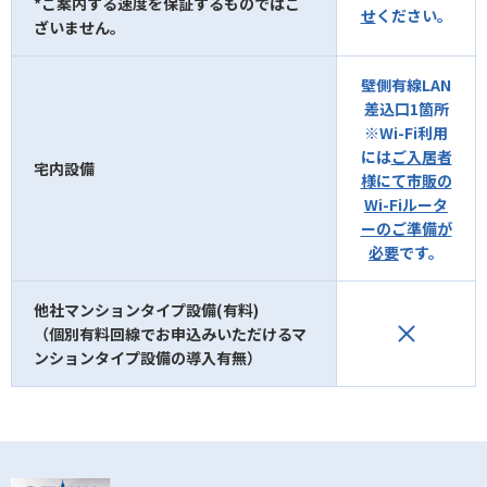
*ご案内する速度を保証するものではご
せ
ください。
ざいません。
壁側有線LAN
差込口1箇所
※Wi-Fi利用
には
ご入居者
宅内設備
様にて市販の
Wi-Fiルータ
ーのご準備が
必要
です。
他社マンションタイプ設備(有料)
（個別有料回線でお申込みいただけるマ
ンションタイプ設備の導入有無）