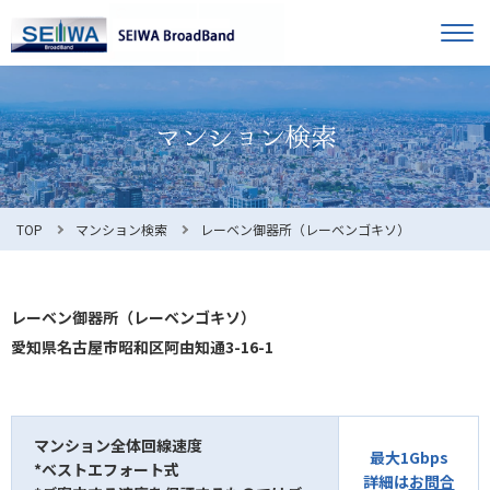
TOP
オーナー様へ
入居者様へ
お知らせ
TOP
マンション検索
レーベン御器所（レーベンゴキソ）
よくある質問
レーベン御器所（レーベンゴキソ）
愛知県名古屋市昭和区阿由知通3-16-1
利用規約
マンション全体回線速度
最大1Gbps
*ベストエフォート式
マンション検索
お問合せ
詳細は
お問合