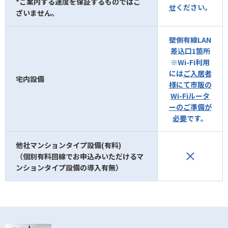
*ご案内する速度を保証するものではご
せ
ください。
ざいません。
壁側有線LAN
差込口1箇所
※Wi-Fi利用
には
ご入居者
宅内設備
様にて市販の
Wi-Fiルータ
ーのご準備が
必要
です。
他社マンションタイプ設備(有料)
（個別有料回線でお申込みいただけるマ
ンションタイプ設備の導入有無）