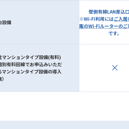
壁側有線LAN差込
※Wi-Fi利用には
ご入居
内設備
販のWi-Fiルーターの
です。
社マンションタイプ設備(有料)
個別有料回線でお申込みいただ
るマンションタイプ設備の導入
無）