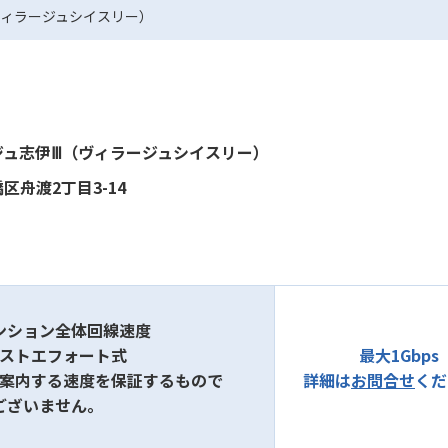
ヴィラージュシイスリー）
ジュ志伊Ⅲ（ヴィラージュシイスリー）
区舟渡2丁目3-14
ンション全体回線速度
ベストエフォート式
最大1Gbps
ご案内する速度を保証するもので
詳細は
お問合せ
くだ
ございません。