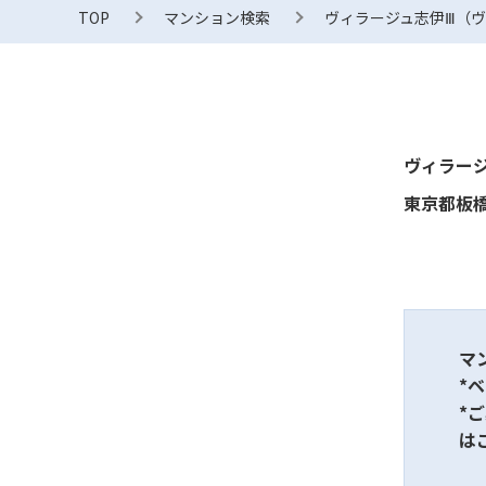
TOP
マンション検索
ヴィラージュ志伊Ⅲ（
ヴィラー
東京都板橋
マ
*
*
は