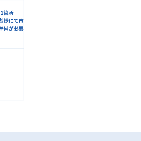
口1箇所
者様にて市
ご準備が必要