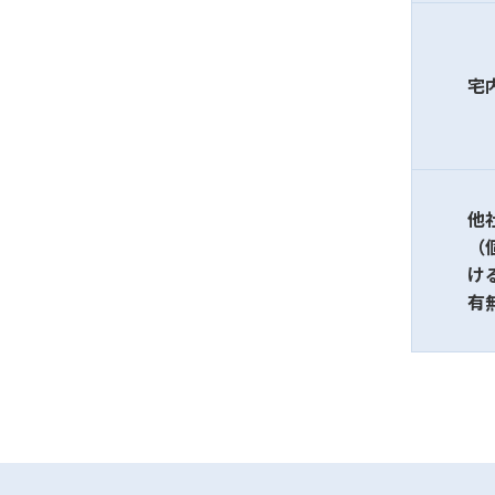
宅
他
（
け
有