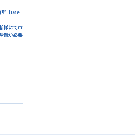
所【0ne
者様にて市
ご準備が必要