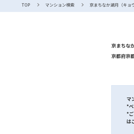
TOP
マンション検索
京まちなか湖月（キョウ
京まちなか
京都府京都
マ
*
*
は