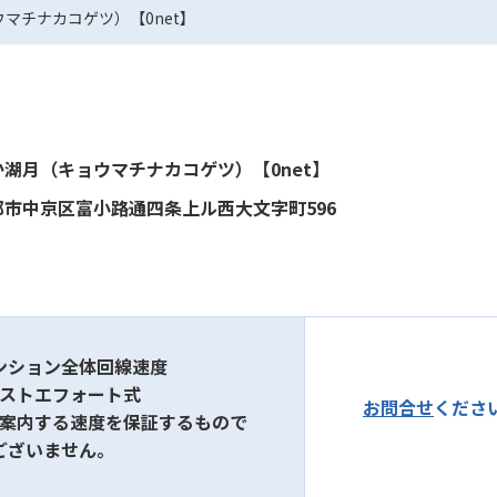
マチナカコゲツ）【0net】
湖月（キョウマチナカコゲツ）【0net】
市中京区富小路通四条上ル西大文字町596
ンション全体回線速度
ベストエフォート式
お問合せ
くださ
ご案内する速度を保証するもので
ございません。