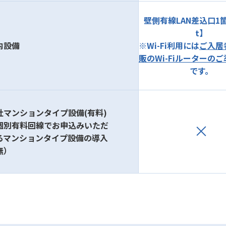
壁側有線LAN差込口1箇
t】
内設備
※Wi-Fi利用には
ご入居
販のWi-Fiルーターの
です。
社マンションタイプ設備(有料)
個別有料回線でお申込みいただ
るマンションタイプ設備の導入
無）