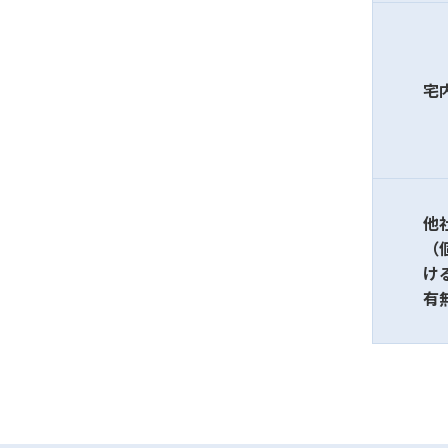
宅
他
（
け
有