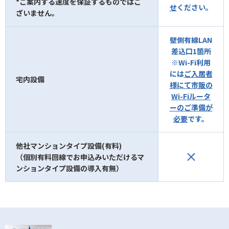
*ご案内する速度を保証するものではご
せ
ください。
ざいません。
壁側有線LAN
差込口1箇所
※Wi-Fi利用
には
ご入居者
宅内設備
様にて市販の
Wi-Fiルータ
ーのご準備が
必要
です。
他社マンションタイプ設備(有料)
（個別有料回線でお申込みいただけるマ
ンションタイプ設備の導入有無）