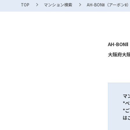
TOP
マンション検索
AH-BONⅡ（アーボンⅡ
AH-BON
大阪府大阪
マ
*
*
は