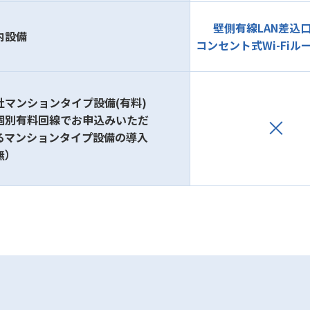
壁側有線LAN差込
内設備
コンセント式Wi-Fiル
社マンションタイプ設備(有料)
個別有料回線でお申込みいただ
るマンションタイプ設備の導入
無）