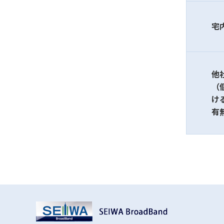
宅
他
（
け
有