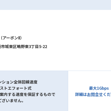
）
Ⅱ（アーボンⅡ）
市城東区鴫野東3丁目5-22
ンション全体回線速度
ベストエフォート式
最大1Gbps
ご案内する速度を保証するもので
詳細は
お問合せ
くだ
ございません。