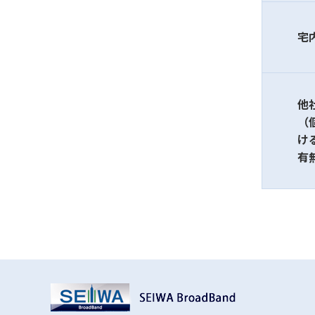
宅
他
（
け
有