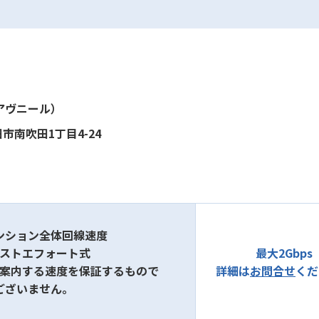
（アヴニール）
市南吹田1丁目4-24
ンション全体回線速度
ベストエフォート式
最大2Gbps
ご案内する速度を保証するもので
詳細は
お問合せ
くだ
ございません。