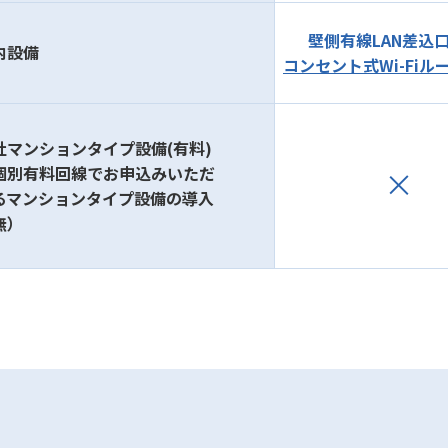
壁側有線LAN差込
内設備
コンセント式Wi-Fiル
社マンションタイプ設備(有料)
個別有料回線でお申込みいただ
るマンションタイプ設備の導入
無）