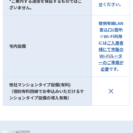
*ご案内する速度を保証するものではご
せ
ください。
ざいません。
壁側有線LAN
差込口1箇所
※Wi-Fi利用
には
ご入居者
宅内設備
様にて市販の
Wi-Fiルータ
ーのご準備が
必要
です。
他社マンションタイプ設備(有料)
（個別有料回線でお申込みいただけるマ
ンションタイプ設備の導入有無）