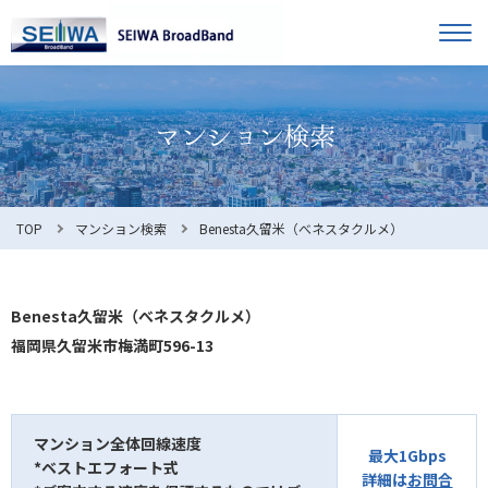
TOP
オーナー様へ
入居者様へ
お知らせ
TOP
マンション検索
Benesta久留米（べネスタクルメ）
よくある質問
Benesta久留米（べネスタクルメ）
福岡県久留米市梅満町596-13
利用規約
マンション全体回線速度
最大1Gbps
*ベストエフォート式
マンション検索
お問合せ
詳細は
お問合