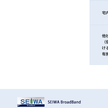
宅
他
（
け
有