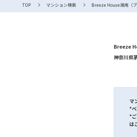
TOP
マンション検索
Breeze House湘
Breez
神奈川県茅
マ
*
*
は