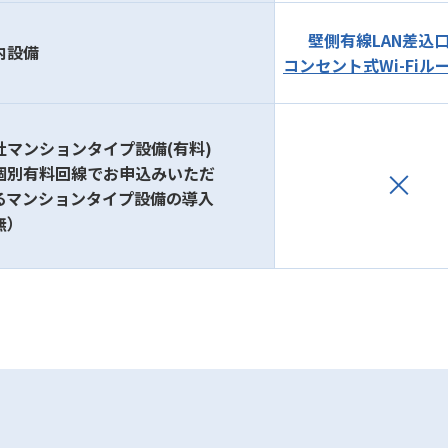
壁側有線LAN差込
内設備
コンセント式Wi-Fiル
社マンションタイプ設備(有料)
個別有料回線でお申込みいただ
るマンションタイプ設備の導入
無）