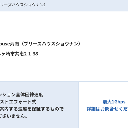
南（ブリーズハウスショウナン）
e House湘南（ブリーズハウスショウナン）
ヶ崎市共恵2-1-38
ンション全体回線速度
ベストエフォート式
最大1Gbps
ご案内する速度を保証するもので
詳細は
お問合せ
くだ
ございません。