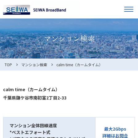
TOP
オーナー様へ
入居者様へ
お知らせ
TOP
マンション検索
calm time（カームタイム）
よくある質問
calm time（カームタイム）
千葉県鎌ケ谷市南初富2丁目2-33
利用規約
マンション全体回線速度
最大2Gbps
*ベストエフォート式
マンション検索
お問合せ
詳細は
お問合