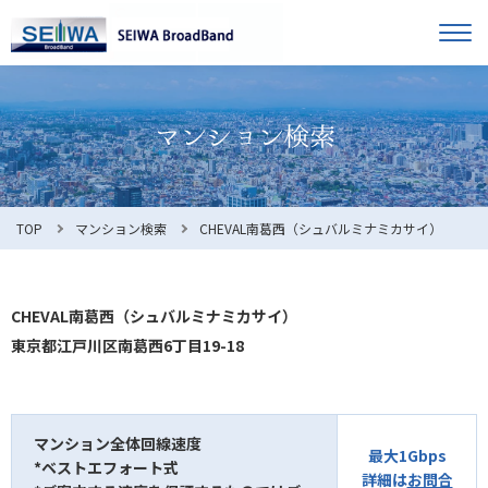
TOP
オーナー様へ
入居者様へ
お知らせ
TOP
マンション検索
CHEVAL南葛西（シュバルミナミカサイ）
よくある質問
CHEVAL南葛西（シュバルミナミカサイ）
東京都江戸川区南葛西6丁目19-18
利用規約
マンション全体回線速度
最大1Gbps
*ベストエフォート式
マンション検索
お問合せ
詳細は
お問合