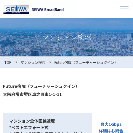
TOP
オーナー様へ
入居者様へ
お知らせ
TOP
マンション検索
Future宿院（フューチャーシュクイン）
よくある質問
Future宿院（フューチャーシュクイン）
大阪府堺市堺区車之町東1-1-11
利用規約
マンション全体回線速度
最大1Gbps
*ベストエフォート式
マンション検索
お問合せ
詳細は
お問合