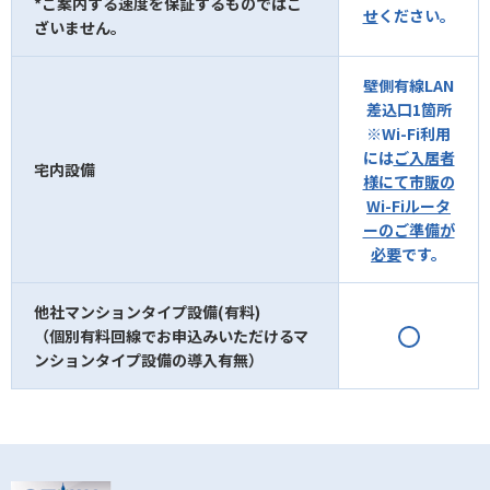
*ご案内する速度を保証するものではご
せ
ください。
ざいません。
壁側有線LAN
差込口1箇所
※Wi-Fi利用
には
ご入居者
宅内設備
様にて市販の
Wi-Fiルータ
ーのご準備が
必要
です。
他社マンションタイプ設備(有料)
（個別有料回線でお申込みいただけるマ
ンションタイプ設備の導入有無）