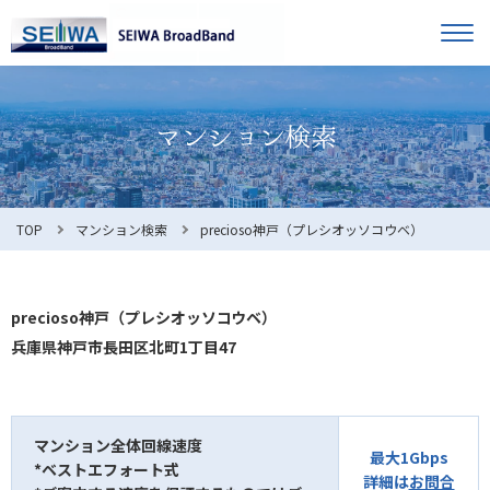
TOP
オーナー様へ
入居者様へ
お知らせ
TOP
マンション検索
precioso神戸（プレシオッソコウベ）
よくある質問
precioso神戸（プレシオッソコウベ）
兵庫県神戸市長田区北町1丁目47
利用規約
マンション全体回線速度
最大1Gbps
*ベストエフォート式
マンション検索
お問合せ
詳細は
お問合