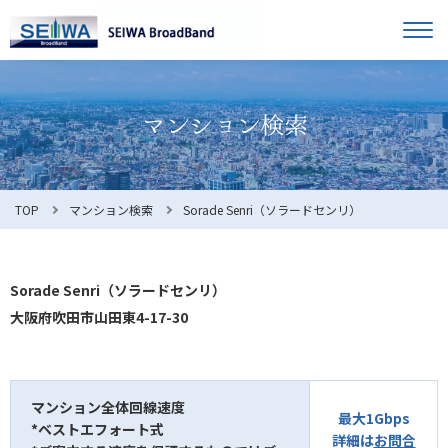
TOP
オーナー様へ
入居者様へ
お知らせ
TOP
マンション検索
Sorade Senri（ソラードセンリ）
よくある質問
Sorade Senri（ソラードセンリ）
大阪府吹田市山田東4-17-30
利用規約
マンション全体回線速度
最大1Gbps
*ベストエフォート式
マンション検索
お問合せ
詳細は
お問合