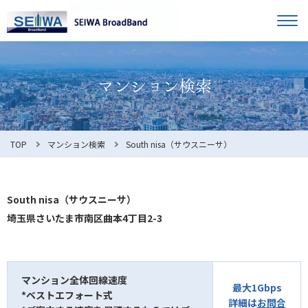
TOP
オーナー様へ
入居者様へ
お知らせ
TOP
マンション検索
South nisa（サウスニーサ）
よくある質問
South nisa（サウスニーサ）
埼玉県さいたま市南区曲本4丁目2-3
利用規約
マンション全体回線速度
最大1Gbps
*ベストエフォート式
マンション検索
お問合せ
詳細は
お問合