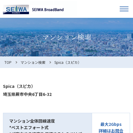
TOP
オーナー様へ
入居者様へ
お知らせ
TOP
マンション検索
Spica（スピカ）
よくある質問
Spica（スピカ）
埼玉県蕨市中央6丁目6-32
利用規約
マンション全体回線速度
最大2Gbps
*ベストエフォート式
マンション検索
お問合せ
詳細は
お問合