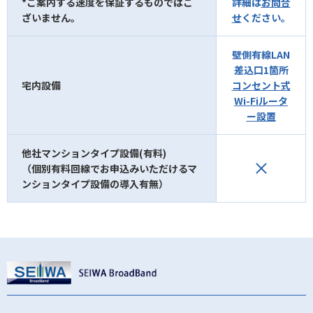
*ご案内する速度を保証するものではご
詳細は
お問合
ざいません。
せ
ください。
壁側有線LAN
差込口1箇所
宅内設備
コンセント式
Wi-Fiルータ
ー設置
他社マンションタイプ設備(有料)
（個別有料回線でお申込みいただけるマ
ンションタイプ設備の導入有無）