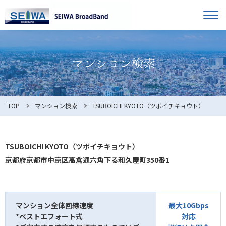
TOP
オーナー様へ
入居者様へ
お知らせ
TOP
マンション検索
TSUBOICHI KYOTO（ツボイチキョウト）
よくある質問
TSUBOICHI KYOTO（ツボイチキョウト）
京都府京都市中京区高倉通六角下る和久屋町350番1
利用規約
マンション全体回線速度
最大10Gbps
*ベストエフォート式
対応
マンション検索
お問合せ