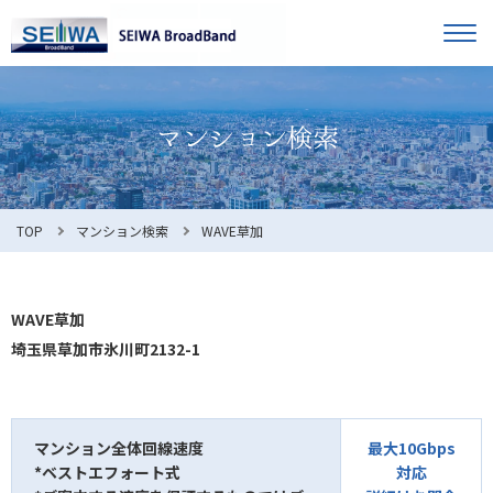
TOP
オーナー様へ
入居者様へ
お知らせ
TOP
マンション検索
WAVE草加
よくある質問
WAVE草加
埼玉県草加市氷川町2132-1
利用規約
マンション全体回線速度
最大10Gbps
*ベストエフォート式
対応
マンション検索
お問合せ